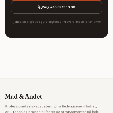
Ring
+45 52 19 10 88
Tjenesten er gratis og uforpligtende · Vi svarer inden for
24 timer
Mad & Andet
Professionel selskabscatering fra Hedehusene — buffet,
grill, tapas og brunch til fester og arrangementer på hele