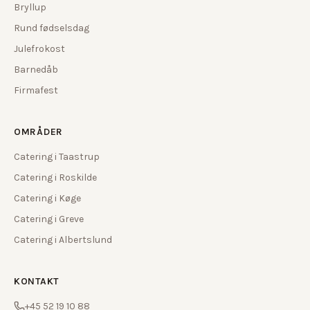
Bryllup
Rund fødselsdag
Julefrokost
Barnedåb
Firmafest
OMRÅDER
Catering i
Taastrup
Catering i
Roskilde
Catering i
Køge
Catering i
Greve
Catering i
Albertslund
KONTAKT
+45 52 19 10 88