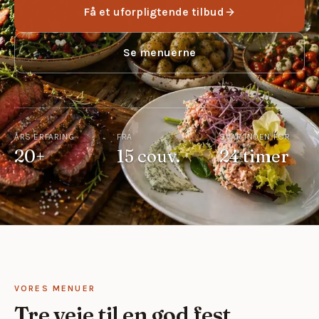
Få et uforpligtende tilbud
Se menuerne
ÅRS ERFARING
FRA
SVAR INDEN FOR
20+
15 couv.
24 timer
VORES MENUER
Tre veje til en god fest